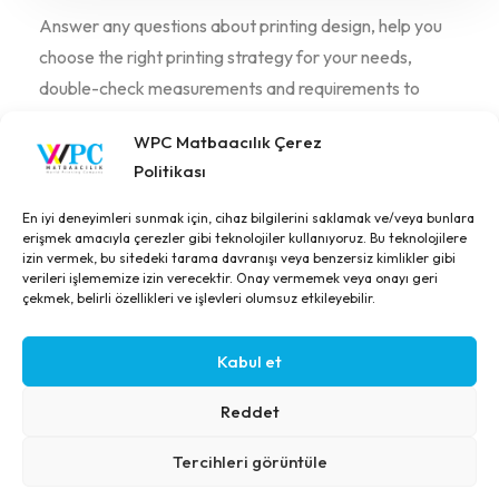
Answer any questions about printing design, help you
choose the right printing strategy for your needs,
double-check measurements and requirements to
avoid any expensive mistakes
WPC Matbaacılık Çerez
Politikası
How Much Price Our Services?
En iyi deneyimleri sunmak için, cihaz bilgilerini saklamak ve/veya bunlara
erişmek amacıyla çerezler gibi teknolojiler kullanıyoruz. Bu teknolojilere
izin vermek, bu sitedeki tarama davranışı veya benzersiz kimlikler gibi
Learn About Our Team Member?
verileri işlememize izin verecektir. Onay vermemek veya onayı geri
çekmek, belirli özellikleri ve işlevleri olumsuz etkileyebilir.
Kabul et
Reddet
Tercihleri görüntüle
2026 © All rights reserved by
Bravisthemes