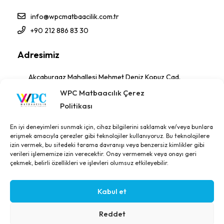
info@wpcmatbaacilik.com.tr
+90 212 886 83 30
Adresimiz
Akçaburgaz Mahallesi Mehmet Deniz Kopuz Cad.
No:17 PK 34522 Esenyurt - İSTANBUL-TÜRKİYE
WPC Matbaacılık Çerez
Politikası
Bizi Takip Edin!
En iyi deneyimleri sunmak için, cihaz bilgilerini saklamak ve/veya bunlara
erişmek amacıyla çerezler gibi teknolojiler kullanıyoruz. Bu teknolojilere
izin vermek, bu sitedeki tarama davranışı veya benzersiz kimlikler gibi
verileri işlememize izin verecektir. Onay vermemek veya onayı geri
çekmek, belirli özellikleri ve işlevleri olumsuz etkileyebilir.
Kabul et
© Copyright 2026, All Right Reserved. Designed: Technonet
Reddet