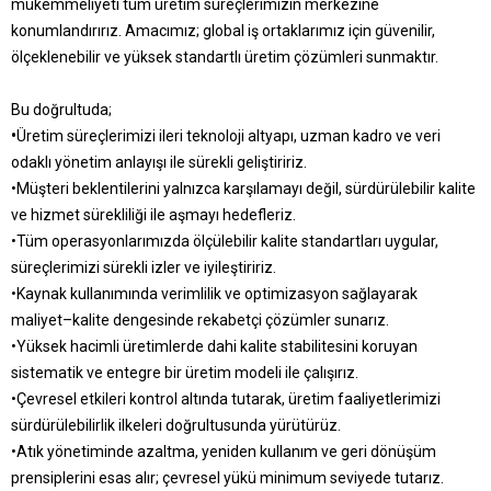
mükemmeliyeti tüm üretim süreçlerimizin merkezine
konumlandırırız. Amacımız; global iş ortaklarımız için güvenilir,
ölçeklenebilir ve yüksek standartlı üretim çözümleri sunmaktır.
Bu doğrultuda;
•
Üretim süreçlerimizi ileri teknoloji altyapı, uzman kadro ve veri
odaklı yönetim anlayışı ile sürekli geliştiririz.
•Müşteri beklentilerini yalnızca karşılamayı değil, sürdürülebilir kalite
ve hizmet sürekliliği ile aşmayı hedefleriz.
•Tüm operasyonlarımızda ölçülebilir kalite standartları uygular,
süreçlerimizi sürekli izler ve iyileştiririz.
•Kaynak kullanımında verimlilik ve optimizasyon sağlayarak
maliyet–kalite dengesinde rekabetçi çözümler sunarız.
•Yüksek hacimli üretimlerde dahi kalite stabilitesini koruyan
sistematik ve entegre bir üretim modeli ile çalışırız.
•Çevresel etkileri kontrol altında tutarak, üretim faaliyetlerimizi
sürdürülebilirlik ilkeleri doğrultusunda yürütürüz.
•Atık yönetiminde azaltma, yeniden kullanım ve geri dönüşüm
prensiplerini esas alır; çevresel yükü minimum seviyede tutarız.