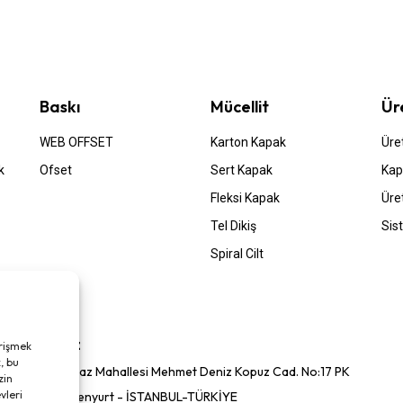
Baskı
Mücellit
Ür
WEB OFFSET
Karton Kapak
Üre
k
Ofset
Sert Kapak
Kap
Fleksi Kapak
Üre
Tel Dikiş
Sis
Spiral Cilt
Adresimiz
erişmek
, bu
Akçaburgaz Mahallesi Mehmet Deniz Kopuz Cad. No:17 PK
zin
vleri
34522 Esenyurt - İSTANBUL-TÜRKİYE