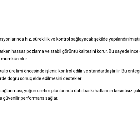
yonlarında hız, süreklilik ve kontrol sağlayacak şekilde yapılandırılmıştır
ğlarken hassas pozlama ve stabil görüntü kalitesini korur. Bu sayede ince 
imi mümkün olur.
lıp üretimi öncesinde işlenir, kontrol edilir ve standartlaştırılır. Bu enteg
eferde doğru sonuç elde edilmesini destekler.
kte sağlanması, yoğun üretim planlarında dahi baskı hatlarının kesintisiz ça
ca güvenilir performans sağlar.