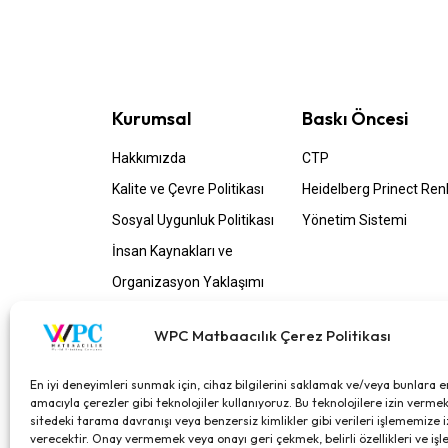
Kurumsal
Baskı Öncesi
Hakkımızda
CTP
Kalite ve Çevre Politikası
Heidelberg Prinect Ren
Sosyal Uygunluk Politikası
Yönetim Sistemi
İnsan Kaynakları ve
Organizasyon Yaklaşımı
Etik Politikası
WPC Matbaacılık Çerez Politikası
Bize Ulaşın
En iyi deneyimleri sunmak için, cihaz bilgilerini saklamak ve/veya bunlara 
amacıyla çerezler gibi teknolojiler kullanıyoruz. Bu teknolojilere izin vermek
info@wpcmatbaacilik.com.tr
sitedeki tarama davranışı veya benzersiz kimlikler gibi verileri işlememize i
verecektir. Onay vermemek veya onayı geri çekmek, belirli özellikleri ve işle
+90 212 886 83 30