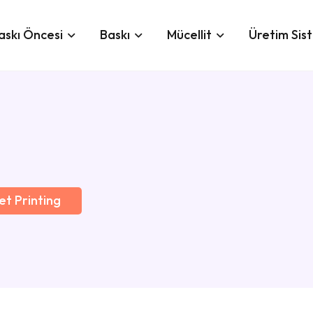
askı Öncesi
Baskı
Mücellit
Üretim Sis
et Printing